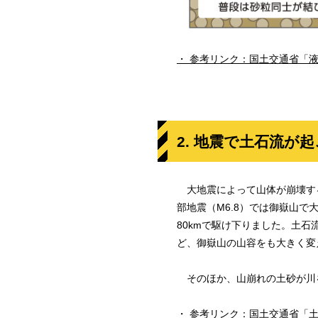
参考リンク：国土交通省「
2. 地震で土石流が
大地震によって山体が崩壊する
部地震（M6.8）では御嶽山で
80kmで駆け下りました。土
ど、御嶽山の山容をも大きく変
そのほか、山崩れの土砂が川
参考リンク：国土交通省「