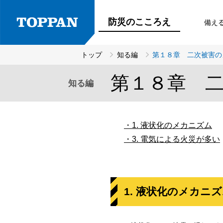
防災のこころえ
備え
トップ
知る編
第１８章 二次被害の
第１８章 
知る編
1. 液状化のメカニズム
3. 電気による火災が多い
1. 液状化のメカニ