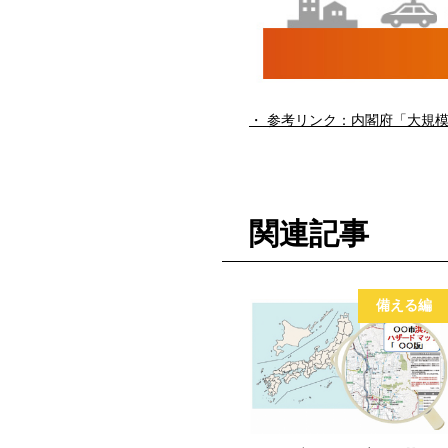
参考リンク：内閣府「大規
関連記事
備える編