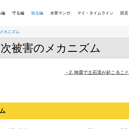
る編
守る編
知る編
水害マンガ
マイ・タイムライン
防災
メカニズム
二次被害のメカニズム
2. 地震で土石流が起こるこ
ズム