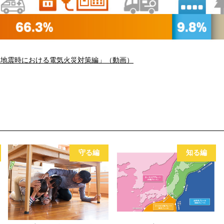
模地震時における電気火災対策編」（動画）
守る編
知る編