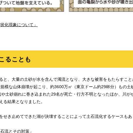
液状化現象について」
起こることも
と、大量の土砂が水を含んで濁流となり、大きな被害をもたらすことが
大規模な山体崩壊が起こり、約3600万㎥（東京ドーム約29杯分）もの
石流や土砂崩れに巻き込まれた29名が死亡・行方不明となったほか、川が
える結果となりました。
をせき止めてできた湖が決壊することによって土石流化するケースもあ
土石流とその対策」