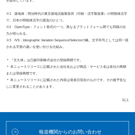
を提供しています。
※1 築地体：明治時代の東京築地活版製造所（印刷・活字製造業）の明朝体活字
で、日本の明朝体活字の源流のひとつ。
※2 OpenType：フォント形式の一つ。異なるプラットフォーム間でも同様の出
力が得られる。
※3 IVS：Ideographic Variation Sequence/Selectorの略。文字符号としては同一視
される字形の違いを使い分ける仕組み。
＊ 『文久体』は凸版印刷株式会社の登録商標です。
＊ 本ニュースリリースに記載された会社名および商品・サービス名は各社の商標
または登録商標です。
＊ 本ニュースリリースに記載された内容は発表日現在のものです。その後予告な
しに変更されることがあります。
以上
報道機関からのお問い合わせ