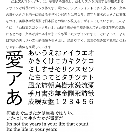
「凸版文久ゴシックR」は、横書きを重視し、読むリズムを演出する抑揚のある
デザインが特長のゴシック体です。現代のデジタルフォントに多く見られる、文字
の形や大きさを均一に揃えるデザイン傾向とは異なり、漢字と仮名の大きさに変化
をつけ、英数字や記号類は日本語との違いが見えるデザインにしています。このよ
うに、「凸版文久ゴシックR」は、凸版印刷が長年積み重ねてきた書体研究の成果
にもとづき、文字が持つ本来の形に立ち返ったデザインにすることによって、より
日本語の美しさや文化的価値を引き出し、読みやすく、言葉の生み出す意味が伝わ
りやすい書体を実現しています。