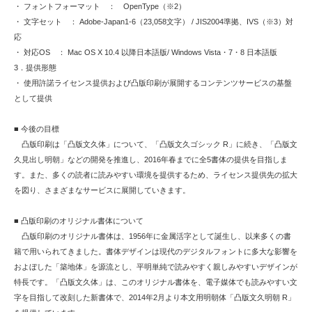
・ フォントフォーマット ： OpenType（※2）
・ 文字セット ： Adobe-Japan1-6（23,058文字） / JIS2004準拠、IVS（※3）対
応
・ 対応OS ： Mac OS X 10.4 以降日本語版/ Windows Vista・7・8 日本語版
3．提供形態
・ 使用許諾ライセンス提供および凸版印刷が展開するコンテンツサービスの基盤
として提供
■ 今後の目標
凸版印刷は「凸版文久体」について、「凸版文久ゴシック R」に続き、「凸版文
久見出し明朝」などの開発を推進し、2016年春までに全5書体の提供を目指しま
す。また、多くの読者に読みやすい環境を提供するため、ライセンス提供先の拡大
を図り、さまざまなサービスに展開していきます。
■ 凸版印刷のオリジナル書体について
凸版印刷のオリジナル書体は、1956年に金属活字として誕生し、以来多くの書
籍で用いられてきました。書体デザインは現代のデジタルフォントに多大な影響を
およぼした「築地体」を源流とし、平明単純で読みやすく親しみやすいデザインが
特長です。「凸版文久体」は、このオリジナル書体を、電子媒体でも読みやすい文
字を目指して改刻した新書体で、2014年2月より本文用明朝体「凸版文久明朝 R」