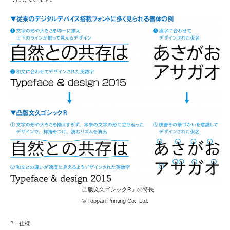
「凸版文久ゴシックR」の特長
© Toppan Printing Co., Ltd.
2．仕様