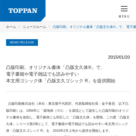
MENU
ホーム
ニュースルーム
凸版印刷、オリジナル書体「凸版文久体®」で、 電子書
NEWS RELEASE
2015/01/20
凸版印刷、オリジナル書体「凸版文久体®」で、
電子書籍や電子雑誌でも読みやすい
本文用ゴシック体「凸版文久ゴシック R」を提供開始
凸版印刷株式会社（本社：東京都千代田区、代表取締役社長：金子眞吾、以下凸
版印刷）は、1956年に「築地体（※1）」を源流として誕生した凸版印刷のオリジ
ナル書体を改刻し、電子媒体にも対応した「凸版文久体」を開発。この度「凸版文
久体」シリーズ第2弾として、電子書籍や電子雑誌でも読みやすい本文用ゴシック
体「凸版文久ゴシック R」を、2015年2月上旬から提供を開始します。