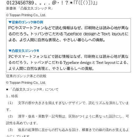
新書体 「凸版文久ゴシック R」
© Toppan Printing Co., Ltd.
従来のゴシック体との比較
© Toppan Printing Co., Ltd.
■ 「凸版文久ゴシックR」について
1．特長
（1） 文字の形や大きさを揃えすぎないデザインで、読むリズムを演出していま
す。
（2） 漢字・仮名・英数字・記号類は、区別がつくように異なった設計にし、可
読性を高めています。
（3） 仮名の起筆部に左からの打ち込みを設け、横書きでの線の流れが見えるよ
うにしています。