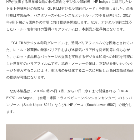
HPが提供する世界最先端の軟包装向けデジタル印刷機「HP Indigo」に対応したレ
トルト包材向けの新製品「GL FILMデジタル印刷グレード」を開発しました。凸版
印刷は本製品を、パスタソースやビーンズなどレトルトパウチ食品向けに、2017
年9月下旬から国内外の市場に向け提供を開始します。なお、デジタル印刷に対応
したレトルト包材向けの透明バリアフィルムは、本製品が世界初となります。
「GL FILMデジタル印刷グレード」は、透明バリアフィルムでは困難とされてい
た、レトルト殺菌後の酸素バリア性および水蒸気バリア性を従来同等に保ちなが
ら、小ロット多品種なパッケージの提供を実現するデジタル印刷への対応を可能に
した世界初のバリアフィルムです。流通・メーカー企業は、本製品を用いたパッケ
ージを導入することにより、生活者の多様化するニーズに対応した高付加価値商品
の提供が可能になります。
なお本製品は、2017年9月25日（月）から27日（水）まで開催される「PACK
EXPO Las Vegas」（会場：米国・ラスベガスコンベンションセンター）のトッパ
ンブース（South Upper-8244）ならびにHPブース（South Lower-6507）で紹介し
ます。