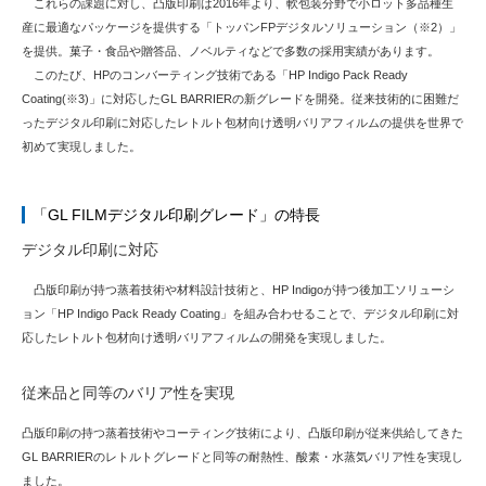
これらの課題に対し、凸版印刷は2016年より、軟包装分野で小ロット多品種生
産に最適なパッケージを提供する「トッパンFPデジタルソリューション（※2）」
を提供。菓子・食品や贈答品、ノベルティなどで多数の採用実績があります。
このたび、HPのコンバーティング技術である「HP Indigo Pack Ready
Coating(※3)」に対応したGL BARRIERの新グレードを開発。従来技術的に困難だ
ったデジタル印刷に対応したレトルト包材向け透明バリアフィルムの提供を世界で
初めて実現しました。
「GL FILMデジタル印刷グレード」の特長
デジタル印刷に対応
凸版印刷が持つ蒸着技術や材料設計技術と、HP Indigoが持つ後加工ソリューシ
ョン「HP Indigo Pack Ready Coating」を組み合わせることで、デジタル印刷に対
応したレトルト包材向け透明バリアフィルムの開発を実現しました。
従来品と同等のバリア性を実現
凸版印刷の持つ蒸着技術やコーティング技術により、凸版印刷が従来供給してきた
GL BARRIERのレトルトグレードと同等の耐熱性、酸素・水蒸気バリア性を実現し
ました。