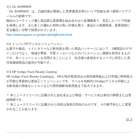
※1 GL BARRIER
「GL BARRIER」は、凸版印刷が開発した世界最高水準のバリア性能を持つ透明バリアフ
ィルムの総称です。
独自のコーティング層と高品質な蒸着層を組み合わせた多層構造で、安定したバリア性能
を発揮します。また多くの優れた特性が高い評価を受け、食品から医療医薬、産業資材に
至る幅広い分野で採用されています。
http://www.toppan.co.jp/specialct/glbarrier.html
※2 トッパンFPデジタルソリューション
お菓子や食品、トイレタリーなど軟包装を用いた商品パッケージにおいて、1種固定のデザ
インだけでなく、地域や季節、可変メッセージなどのバリエーション展開を実現するもの
です。本ソリューションを活用することにより、生活者の多様化するニーズに対応した高
付加価値商品の提供が可能です。
※3 HP Indigo Pack Ready Coating
HP Indigo Pack Ready Coatingは、HPが特許取得済みの高性能用途および市場に即時投入
が可能な革新的な後加工ソリューションです。ラベル＆包材向けIndigoデジタル印刷によ
る軟包装の用途をレトルトなどの高性能軟包装用途まで拡大できます。
＊ 本ニュースリリースに記載された会社名および商品・サービス名は各社の商標または登
録商標です。
＊ 本ニュースリリースに記載された内容は発表日現在のものです。その後予告なしに変更
されることがあります。
以上