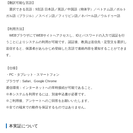
【翻訳可能な言語】
選択できる言語：9言語 日本語／英語／中国語（簡体字）／ベトナム語／ポルト
ガル語（ブラジル）／スペイン語／フィリピン語／ネパール語／ウルドゥー語
【利用方法】
WEBブラウザにてWEBサイトへアクセスし、IDとパスワードの入力で認証を行
うことによりシステムの利用が可能です。認証後、教員は送信先・定型文を選択し
送信すると、保護者があらかじめ登録した言語で連絡内容を通知することができま
す。
【仕様】
・PC・タブレット・スマートフォン
ブラウザ：Safari、Google Chrome
通信環境：インターネットへの常時接続が可能であること。
※本システムを利用するには、別途申込書が必要です。
※ご利用後、アンケートへのご回答をお願いいたします。
※全ての端末での動作を保証するものではありません。
本実証について