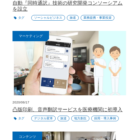
自動『同時通訳』技術の研究開発コンソーシアム
を設立
タグ
ソーシャルビジネス
旅道
業務提携・事業投資
マーケティング
2020/06/17
凸版印刷、音声翻訳サービスを医療機関に初導入
タグ
デジタル変革
旅道
地方創生
採用・導入事例
コンテンツ