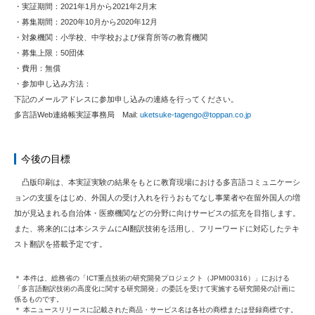
・実証期間：2021年1月から2021年2月末
・募集期間：2020年10月から2020年12月
・対象機関：小学校、中学校および保育所等の教育機関
・募集上限：50団体
・費用：無償
・参加申し込み方法：
下記のメールアドレスに参加申し込みの連絡を行ってください。
多言語Web連絡帳実証事務局 Mail:
uketsuke-tagengo@toppan.co.jp
今後の目標
凸版印刷は、本実証実験の結果をもとに教育現場における多言語コミュニケーシ
ョンの支援をはじめ、外国人の受け入れを行うおもてなし事業者や在留外国人の増
加が見込まれる自治体・医療機関などの分野に向けサービスの拡充を目指します。
また、将来的には本システムにAI翻訳技術を活用し、フリーワードに対応したテキ
スト翻訳を搭載予定です。
＊ 本件は、総務省の「ICT重点技術の研究開発プロジェクト（JPMI00316）」における
「多言語翻訳技術の高度化に関する研究開発」の委託を受けて実施する研究開発の計画に
係るものです。
＊ 本ニュースリリースに記載された商品・サービス名は各社の商標または登録商標です。