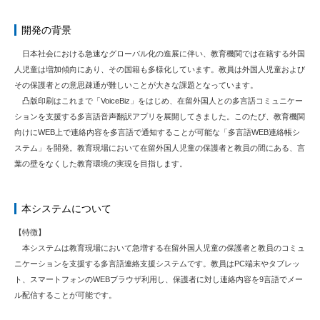
開発の背景
日本社会における急速なグローバル化の進展に伴い、教育機関では在籍する外国
人児童は増加傾向にあり、その国籍も多様化しています。教員は外国人児童および
その保護者との意思疎通が難しいことが大きな課題となっています。
凸版印刷はこれまで「VoiceBiz」をはじめ、在留外国人との多言語コミュニケー
ションを支援する多言語音声翻訳アプリを展開してきました。このたび、教育機関
向けにWEB上で連絡内容を多言語で通知することが可能な「多言語WEB連絡帳シ
ステム」を開発。教育現場において在留外国人児童の保護者と教員の間にある、言
葉の壁をなくした教育環境の実現を目指します。
本システムについて
【特徴】
本システムは教育現場において急増する在留外国人児童の保護者と教員のコミュ
ニケーションを支援する多言語連絡支援システムです。教員はPC端末やタブレッ
ト、スマートフォンのWEBブラウザ利用し、保護者に対し連絡内容を9言語でメー
ル配信することが可能です。