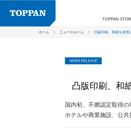
TOPPAN STOR
TOPPANグループについて
ホーム
ニュースルーム
凸版印刷、和紙を使用し
TOPPANグループのサステナビ
「TOPPA!!! TOPPAN」
方針・体制・研究開発費
経営方針
新卒採用
ブランドサイト
ティ
TOPPANグループからのご挨拶
インターンシップ
Social 社会
株式情報
研究開発
NEWS RELEASE
4つの成長領域と5つの事業系
社会からの評価
IRカレンダー
企業情報
凸版印刷、和紙
会社概要
国内初、不燃認定取得の和
受賞履歴
ホテルや商業施設、公共
コーポレートガバナンス基本方