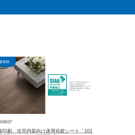
建装材
0/08/07
版印刷、住宅内装向け床用化粧シート「101