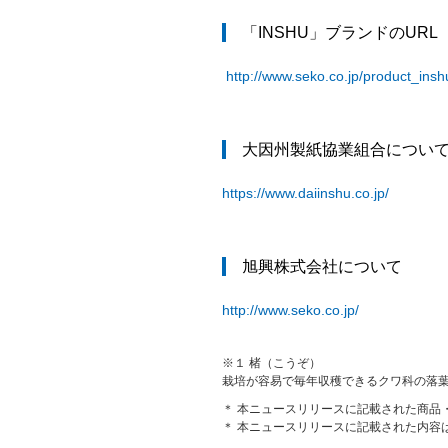
「INSHU」ブランドのURL
http://www.seko.co.jp/product_insh
大因州製紙協業組合につい
https://www.daiinshu.co.jp/
旭興株式会社について
http://www.seko.co.jp/
※１ 楮（こうぞ）
栽培が容易で毎年収穫できるクワ科の落
＊ 本ニュースリリースに記載された商品
＊ 本ニュースリリースに記載された内容