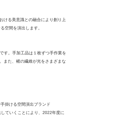
おける美意識との融合により創り上
なる空間を演出します。
品です。手加工品は１枚ずつ手作業を
。また、楮の繊維が光をさまざまな
手掛ける空間演出ブランド
供していくことにより、2022年度に