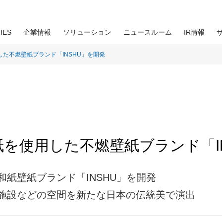
IES
企業情報
ソリューション
ニュースルーム
IR情報
た不燃壁紙ブランド「INSHU」を開発
リ
コーポレートガバナンス
スペシャルコンテンツ
印刷テクノロジー
BUSINESS
経験者採用
グループパーパス
Environment 環境
IR資料室
知的財産
行動指針
IRよくあるご質問
情報開示の考え方
を使用した不燃壁紙ブランド「I
企業広告
紙壁紙ブランド「INSHU」を開発
当社の考え方
施設などの空間を新たな日本の伝統美で演出
針
企業理念・経営信条・行動指針