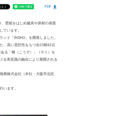
PDF
り、壁紙をはじめ建具や床材の表面
しています。
ンド「INSHU」を開発しました。
た、高い意匠性をもつ全23柄42点
料である「楮（こうぞ）」（※１）を
ける美意識の融合により展開される
び旭興株式会社（本社：大阪市北区、
を行います。