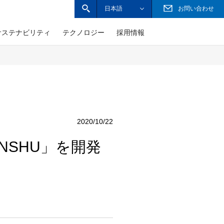
日本語
お問い合わせ
サイト内検索ボックスを開きます
サステナビリティ
テクノロジー
採用情報
TOPPAN Sustainability Now
障がい者採用情報
財務・業績
技術の展開
PEOPLE
主なグループ企業
Governance ガバナンス
技術者インタビュー
サステナビリティ
サステナビリティレポート
免責事項
2020/10/22
NSHU」を開発
沿革
取締役・監査役・執行役員一覧