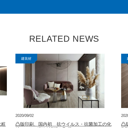
RELATED NEWS
建装材
2020/09/02
202
化粧
凸版印刷、国内初 抗ウイルス・抗菌加工の化
凸