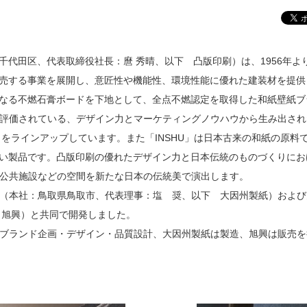
代田区、代表取締役社長：麿 秀晴、以下 凸版印刷）は、1956年よ
売する事業を展開し、意匠性や機能性、環境性能に優れた建装材を提供
る不燃石膏ボードを下地として、全点不燃認定を取得した和紙壁紙ブラ
ら評価されている、デザイン力とマーケティングノウハウから生み出され
）をラインアップしています。また「INSHU」は日本古来の和紙の原
い製品です。凸版印刷の優れたデザイン力と日本伝統のものづくりにお
設、公共施設などの空間を新たな日本の伝統美で演出します。
合（本社：鳥取県鳥取市、代表理事：塩 奨、以下 大因州製紙）およ
 旭興）と共同で開発しました。
はブランド企画・デザイン・品質設計、大因州製紙は製造、旭興は販売