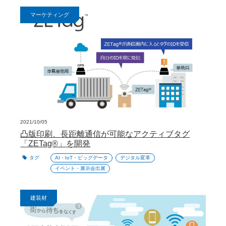
マーケティング
2021/10/05
凸版印刷、長距離通信が可能なアクティブタグ
「ZETag®」を開発
タグ
AI・IoT・ビッグデータ
デジタル変革
イベント・展示会出展
建装材