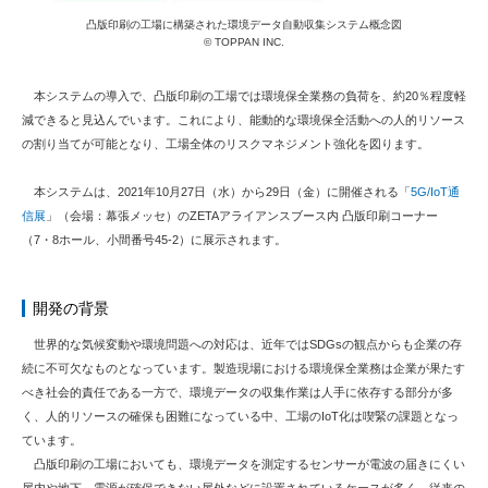
凸版印刷の工場に構築された環境データ自動収集システム概念図
© TOPPAN INC.
本システムの導入で、凸版印刷の工場では環境保全業務の負荷を、約20％程度軽
減できると見込んでいます。これにより、能動的な環境保全活動への人的リソース
の割り当てが可能となり、工場全体のリスクマネジメント強化を図ります。
本システムは、2021年10月27日（水）から29日（金）に開催される「
5G/IoT通
信展
」（会場：幕張メッセ）のZETAアライアンスブース内 凸版印刷コーナー
（7・8ホール、小間番号45-2）に展示されます。
開発の背景
世界的な気候変動や環境問題への対応は、近年ではSDGsの観点からも企業の存
続に不可欠なものとなっています。製造現場における環境保全業務は企業が果たす
べき社会的責任である一方で、環境データの収集作業は人手に依存する部分が多
く、人的リソースの確保も困難になっている中、工場のIoT化は喫緊の課題となっ
ています。
凸版印刷の工場においても、環境データを測定するセンサーが電波の届きにくい