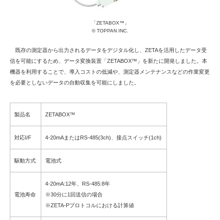
「ZETABOX™」
© TOPPAN INC.
既存の測定器から出力されるデータをデジタル化し、ZETAを活用したデータ受
信を可能にするため、データ変換装置「ZETABOX™」を新たに開発しました。本
機器を利用することで、導入コストの低減や、測定器メンテナンスなどの作業変更
を必要としないデータの自動収集を可能にしました。
製品名
ZETABOX™
対応I/F
4-20mAまたはRS-485(3ch)、接点スイッチ(1ch)
駆動方式
電池式
4-20mA:12年、RS-485:8年
電池寿命
※30分に1回送信の場合
※ZETA-Pプロトコルにおける計算値