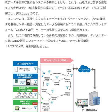
境データを自動収集するシステムを構築しました。これは、凸版印刷が普及を推進
する次世代LPWA（低消費電力広域ネットワーク）規格ZETA（ゼタ）（※1）の活
用により実現したものです。
本システムは、工場内をくまなくカバーするZETAネットワークと、それに接続
する各種センサー機器、測定したデータを格納するクラウド型システムプラットフ
®
ォーム「ZETADRIVE
」と、データ監視システムから構成されます。
また、既に工場内で稼働している多数の測定器からの出力情報を、デジタルデー
タ化しZETA通信のフォーマットで送信するために、データ転送機器
「ZETABOX™」を新開発しました。