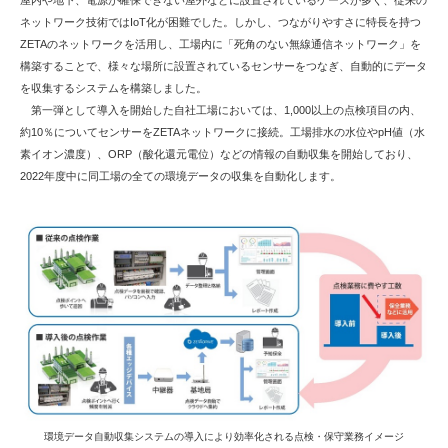
屋内や地下、電源が確保できない屋外などに設置されているケースが多く、従来の
ネットワーク技術ではIoT化が困難でした。しかし、つながりやすさに特長を持つ
ZETAのネットワークを活用し、工場内に「死角のない無線通信ネットワーク」を
構築することで、様々な場所に設置されているセンサーをつなぎ、自動的にデータ
を収集するシステムを構築しました。
第一弾として導入を開始した自社工場においては、1,000以上の点検項目の内、
約10％についてセンサーをZETAネットワークに接続。工場排水の水位やpH値（水
素イオン濃度）、ORP（酸化還元電位）などの情報の自動収集を開始しており、
2022年度中に同工場の全ての環境データの収集を自動化します。
環境データ自動収集システムの導入により効率化される点検・保守業務イメージ