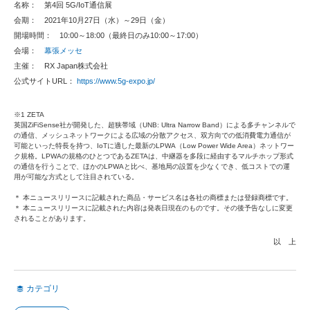
名称： 第4回 5G/IoT通信展
会期： 2021年10月27日（水）～29日（金）
開場時間： 10:00～18:00（最終日のみ10:00～17:00）
会場：
幕張メッセ
主催： RX Japan株式会社
公式サイトURL：
https://www.5g-expo.jp/
※1 ZETA
英国ZiFiSense社が開発した、超狭帯域（UNB: Ultra Narrow Band）による多チャンネルで
の通信、メッシュネットワークによる広域の分散アクセス、双方向での低消費電力通信が
可能といった特長を持つ、IoTに適した最新のLPWA（Low Power Wide Area）ネットワー
ク規格。LPWAの規格のひとつであるZETAは、中継器を多段に経由するマルチホップ形式
の通信を行うことで、ほかのLPWAと比べ、基地局の設置を少なくでき、低コストでの運
用が可能な方式として注目されている。
＊ 本ニュースリリースに記載された商品・サービス名は各社の商標または登録商標です。
＊ 本ニュースリリースに記載された内容は発表日現在のものです。その後予告なしに変更
されることがあります。
以 上
カテゴリ