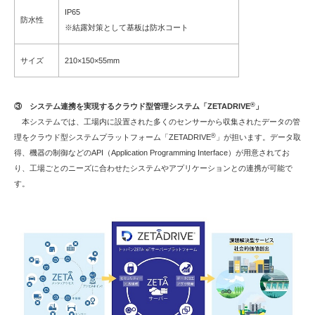
IP65
防水性
※結露対策として基板は防水コート
サイズ
210×150×55mm
®
③ システム連携を実現するクラウド型管理システム「ZETADRIVE
」
本システムでは、工場内に設置された多くのセンサーから収集されたデータの管
®
理をクラウド型システムプラットフォーム「ZETADRIVE
」が担います。データ取
得、機器の制御などのAPI（Application Programming Interface）が用意されてお
り、工場ごとのニーズに合わせたシステムやアプリケーションとの連携が可能で
す。