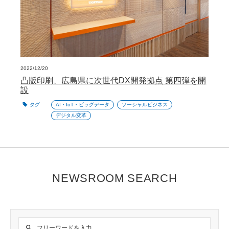
2022/12/20
凸版印刷、広島県に次世代DX開発拠点 第四弾を開
設
タグ
AI・IoT・ビッグデータ
ソーシャルビジネス
デジタル変革
NEWSROOM SEARCH