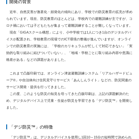
開発の背景
近年、自然災害が激甚化・頻発化の傾向にあり、学校での防災教育の拡充が求め
られています。現在、防災教育のほとんどは、学校内での避難訓練が主ですが、コ
ロナ禍においては子どもたちが集まって避難訓練することが難しくなっています。
現在「GIGAスクール構想」により、小中学校では1人につき1台のデジタルデバ
イスが配置され、学校教育の現場でのICT環境の整備が進んでいますが、オンライ
ンでの防災教育の実施には、「学校のカリキュラムが忙しくて対応できない」「実
効的な取り組みに結びついていない」、「地域・学校ごとに取り組み内容や意識に
格差がある」などの課題がありました。
これまで凸版印刷では、オンライン津波避難訓練システム「リアルハザードビュ
ーア®」や自治体向け住民見守りサービス「あんしんライト」などの、防災関連の
サービス開発・提供を行ってきました。
この度、このような防災の知見を培ってきた凸版印刷は、上記の課題解決のた
め、デジタルデバイス上で児童・生徒が防災を学習できる「デジ防災™」を開発し
ました。
「デジ防災™」の特徴
「デジ防災™」は、デジタルデバイスを使用し1回10～15分の短時間で決められ