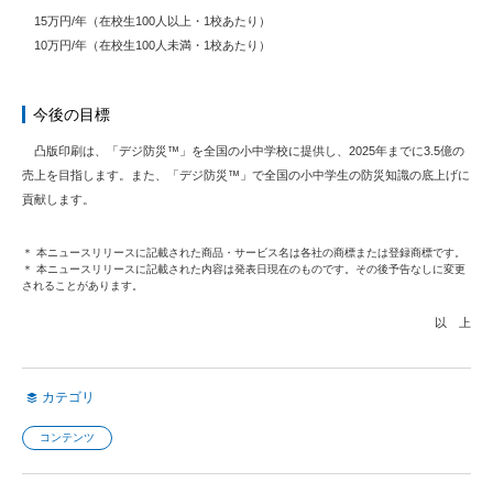
15万円/年（在校生100人以上・1校あたり）
10万円/年（在校生100人未満・1校あたり）
今後の目標
凸版印刷は、「デジ防災™」を全国の小中学校に提供し、2025年までに3.5億の
売上を目指します。また、「デジ防災™」で全国の小中学生の防災知識の底上げに
貢献します。
＊ 本ニュースリリースに記載された商品・サービス名は各社の商標または登録商標です。
＊ 本ニュースリリースに記載された内容は発表日現在のものです。その後予告なしに変更
されることがあります。
以 上
カテゴリ
コンテンツ