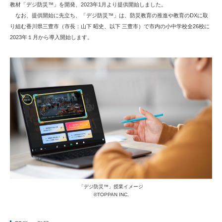
教材「デジ防災™」を開発、2023年1月より提供開始しました。
なお、提供開始に先立ち、「デジ防災™」は、防災教育の推進や教育のDXに取
り組む香川県三豊市（市長：山下 昭史、以下 三豊市）で市内の小中学校全26校に
2023年１月から導入開始します。
「デジ防災™」授業イメージ
©TOPPAN INC.