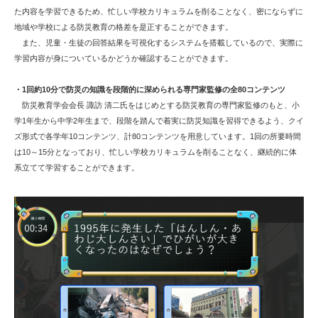
た内容を学習できるため、忙しい学校カリキュラムを削ることなく、密にならずに
地域や学校による防災教育の格差を是正することができます。
また、児童・生徒の回答結果を可視化するシステムを搭載しているので、実際に
学習内容が身についているかどうか確認することができます。
・1回約10分で防災の知識を段階的に深められる専門家監修の全80コンテンツ
防災教育学会会長 諏訪 清二氏をはじめとする防災教育の専門家監修のもと、小
学1年生から中学2年生まで、段階を踏んで着実に防災知識を習得できるよう、クイ
ズ形式で各学年10コンテンツ、計80コンテンツを用意しています。1回の所要時間
は10～15分となっており、忙しい学校カリキュラムを削ることなく、継続的に体
系立てて学習することができます。