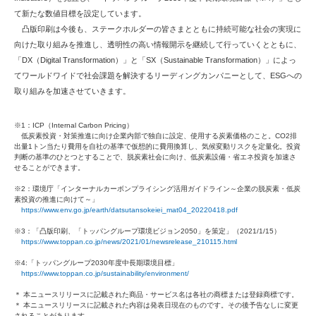
て新たな数値目標を設定しています。
凸版印刷は今後も、ステークホルダーの皆さまとともに持続可能な社会の実現に
向けた取り組みを推進し、透明性の高い情報開示を継続して行っていくとともに、
「DX（Digital Transformation）」と「SX（Sustainable Transformation）」によっ
てワールドワイドで社会課題を解決するリーディングカンパニーとして、ESGへの
取り組みを加速させていきます。
※1：ICP（Internal Carbon Pricing）
低炭素投資・対策推進に向け企業内部で独自に設定、使用する炭素価格のこと。CO2排
出量1トン当たり費用を自社の基準で仮想的に費用換算し、気候変動リスクを定量化。投資
判断の基準のひとつとすることで、脱炭素社会に向け、低炭素設備・省エネ投資を加速さ
せることができます。
※2：環境庁「インターナルカーボンプライシング活用ガイドライン～企業の脱炭素・低炭
素投資の推進に向けて～」
https://www.env.go.jp/earth/datsutansokeiei_mat04_20220418.pdf
※3：「凸版印刷、「トッパングループ環境ビジョン2050」を策定」（2021/1/15）
https://www.toppan.co.jp/news/2021/01/newsrelease_210115.html
※4:「トッパングループ2030年度中長期環境目標」
https://www.toppan.co.jp/sustainability/environment/
＊ 本ニュースリリースに記載された商品・サービス名は各社の商標または登録商標です。
＊ 本ニュースリリースに記載された内容は発表日現在のものです。その後予告なしに変更
されることがあります。