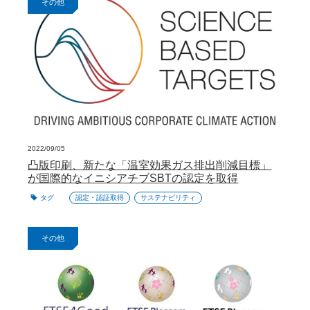
その他
2022/09/05
凸版印刷、新たな「温室効果ガス排出削減目標」
が国際的なイニシアチブSBTの認定を取得
タグ
認定・認証取得
サステナビリティ
その他