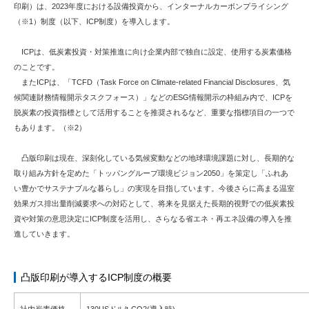
印刷）は、2023年度における設備投資から、インターナルカーボンプライシング
（※1）制度（以下、ICP制度）を導入します。
ICPは、低炭素投資・対策推進に向け企業内部で独自に設定、使用する炭素価格
のことです。
またICPは、「TCFD（Task Force on Climate-related Financial Disclosures、気
候関連財務情報開示タスクフォース）」などのESG情報開示の枠組み内で、ICPを
脱炭素の投資指標として活用することを推奨されるなど、重要な指標項目の一つで
もあります。（※2）
凸版印刷は現在、深刻化している気候変動などの地球環境課題に対し、長期的な
取り組み方針を定めた「トッパングループ環境ビジョン2050」を策定し「ふれあ
い豊かでサステナブルな暮らし」の実現を目指しています。今後さらに高まる温室
効果ガス排出量削減要求への対応として、将来を見据えた長期的視野での低炭素投
資や対策の意思決定にICP制度を活用し、さらなる省エネ・再エネ設備の導入を推
進していきます。
凸版印刷が導入するICP制度の概要