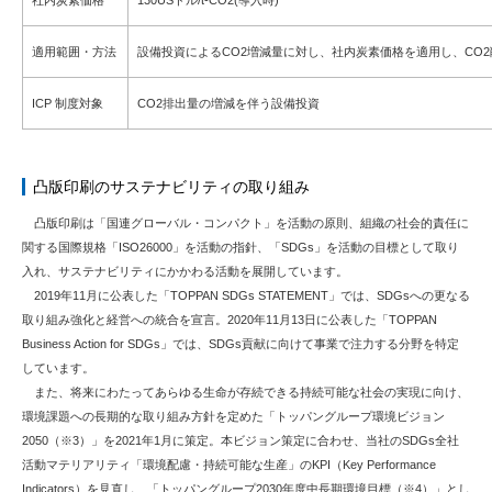
社内炭素価格
130USドル/t-CO2(導入時)
適用範囲・方法
設備投資によるCO2増減量に対し、社内炭素価格を適用し、CO
ICP 制度対象
CO2排出量の増減を伴う設備投資
凸版印刷のサステナビリティの取り組み
凸版印刷は「国連グローバル・コンパクト」を活動の原則、組織の社会的責任に
関する国際規格「ISO26000」を活動の指針、「SDGs」を活動の目標として取り
入れ、サステナビリティにかかわる活動を展開しています。
2019年11月に公表した「TOPPAN SDGs STATEMENT」では、SDGsへの更なる
取り組み強化と経営への統合を宣言。2020年11月13日に公表した「TOPPAN
Business Action for SDGs」では、SDGs貢献に向けて事業で注力する分野を特定
しています。
また、将来にわたってあらゆる生命が存続できる持続可能な社会の実現に向け、
環境課題への長期的な取り組み方針を定めた「トッパングループ環境ビジョン
2050（※3）」を2021年1月に策定。本ビジョン策定に合わせ、当社のSDGs全社
活動マテリアリティ「環境配慮・持続可能な生産」のKPI（Key Performance
Indicators）を見直し、「トッパングループ2030年度中長期環境目標（※4）」とし