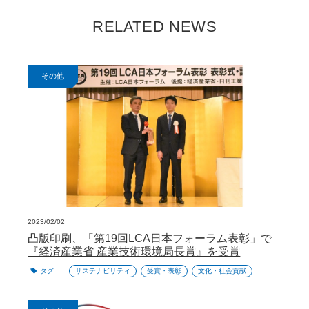
RELATED NEWS
その他
2023/02/02
凸版印刷、「第19回LCA日本フォーラム表彰」で
『経済産業省 産業技術環境局長賞』を受賞
タグ
サステナビリティ
受賞・表彰
文化・社会貢献