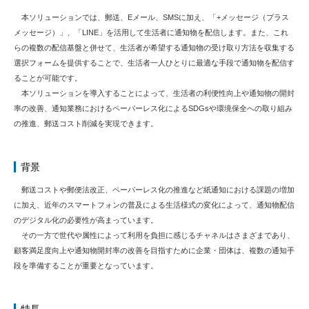
本ソリューションでは、郵送、Eメール、SMSに加え、「+メッセージ（プラス
メッセージ）」、「LINE」を活用して生活者に通知物を配信します。また、これ
らの複数の配信基盤と併せて、生活者が希望する通知物の受け取り方法を収集する
選択フォームを提供することで、生活者一人ひとりに最適な手段で通知物を配信す
ることが可能です。
本ソリューションを導入することによって、生活者の利便性向上や通知物の開封
率の改善、通知業務におけるペーパーレス化によるSDGsや環境保全への取り組み
の推進、郵送コスト削減を実現できます。
背景
郵送コストや郵便法改正、ペーパーレス化の推進など紙通知における課題の増加
に加え、近年のスマートフォンの普及による生活様式の変化によって、通知物配信
のデジタル化の必要性が高まっています。
その一方で世代や属性によって利用を負担に感じるチャネルはさまざまであり、
顧客満足度向上や通知物開封率の改善を目指すために企業・団体は、複数の通知手
段を準備することが重要となっています。