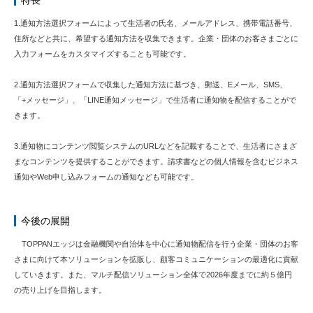
特長
1.通知方法選択フォームによって生活者の氏名、メールアドレス、携帯電話番号、
住所などと共に、希望する通知方法を収集できます。企業・団体のお客さまごとに
入力フォームをカスタマイズすることも可能です。
2.通知方法選択フォームで収集した通知方法に基づき、郵送、Eメール、SMS、
「+メッセージ」、「LINE通知メッセージ」で生活者に通知物を配信することがで
きます。
3.通知物にコンテンツ閲覧システムのURLなどを記載することで、生活者にさまざ
まなコンテンツを提供することができます。請求書などの個人情報を含むビジネス
通知やWeb申し込みフォームの通知なども可能です。
今後の展開
TOPPANエッジは金融機関や自治体を中心に通知物配信を行う企業・団体のお客
さまに向けて本ソリューションを拡販し、顧客コミュニケーションの最適化に貢献
していきます。また、マルチ配信ソリューション全体で2026年度までに約５億円
の売り上げを目指します。