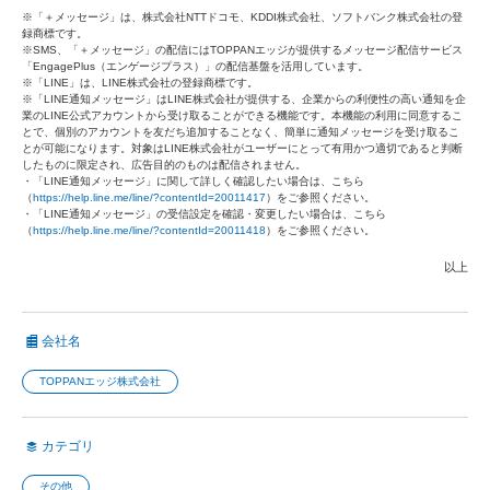
※「＋メッセージ」は、株式会社NTTドコモ、KDDI株式会社、ソフトバンク株式会社の登
録商標です。
※SMS、「＋メッセージ」の配信にはTOPPANエッジが提供するメッセージ配信サービス
「EngagePlus（エンゲージプラス）」の配信基盤を活用しています。
※「LINE」は、LINE株式会社の登録商標です。
※「LINE通知メッセージ」はLINE株式会社が提供する、企業からの利便性の高い通知を企
業のLINE公式アカウントから受け取ることができる機能です。本機能の利用に同意するこ
とで、個別のアカウントを友だち追加することなく、簡単に通知メッセージを受け取るこ
とが可能になります。対象はLINE株式会社がユーザーにとって有用かつ適切であると判断
したものに限定され、広告目的のものは配信されません。
・「LINE通知メッセージ」に関して詳しく確認したい場合は、こちら
（
https://help.line.me/line/?contentId=20011417
）をご参照ください。
・「LINE通知メッセージ」の受信設定を確認・変更したい場合は、こちら
（
https://help.line.me/line/?contentId=20011418
）をご参照ください。
以上
会社名
TOPPANエッジ株式会社
カテゴリ
その他