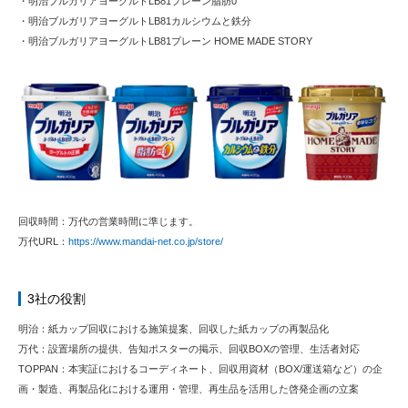
・明治ブルガリアヨーグルトLB81プレーン脂肪0
・明治ブルガリアヨーグルトLB81カルシウムと鉄分
・明治ブルガリアヨーグルトLB81プレーン HOME MADE STORY
回収時間：万代の営業時間に準じます。
万代URL：
https://www.mandai-net.co.jp/store/
3社の役割
明治：紙カップ回収における施策提案、回収した紙カップの再製品化
万代：設置場所の提供、告知ポスターの掲示、回収BOXの管理、生活者対応
TOPPAN：本実証におけるコーディネート、回収用資材（BOX/運送箱など）の企
画・製造、再製品化における運用・管理、再生品を活用した啓発企画の立案