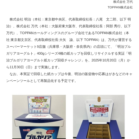
株式会社 万代
TOPPAN株式会社
株式会社 明治（本社：東京都中央区、代表取締役社長：八尾 文二郎、以下 明
治）、株式会社 万代（本社：大阪府東大阪市、代表取締役社長：阿部 秀行、以下
万代）、TOPPANホールディングスのグループ会社であるTOPPAN株式会社（本
社:東京都文京区、代表取締役社長:大矢 諭、以下 TOPPAN）は、万代が運営する
スーパーマーケット9店舗（兵庫県・大阪府・奈良県内）の店頭にて、「明治ブル
ガリアヨーグルト」400gシリーズ4種の紙カップを回収しリサイクルする実証「明
治ブルガリアヨーグルト紙カップ回収チャレンジ」を、2025年10月20日（月）か
ら11月30日（日）まで実施します。
なお、本実証で回収した紙カップは今後、明治の販促物や応募はがきなどのキャ
ンペーンツールとして再製品化する予定です。