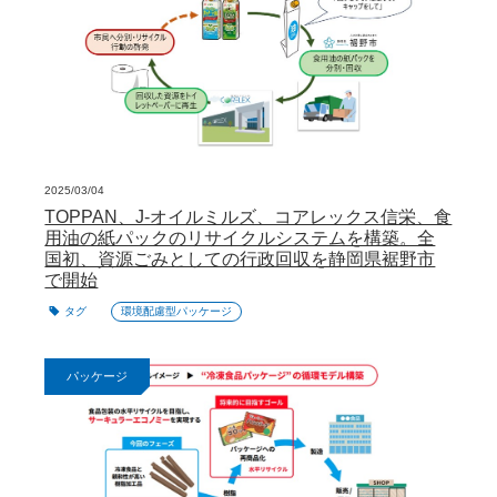
2025/03/04
TOPPAN、J-オイルミルズ、コアレックス信栄、食
用油の紙パックのリサイクルシステムを構築。全
国初、資源ごみとしての行政回収を静岡県裾野市
で開始
タグ
環境配慮型パッケージ
パッケージ