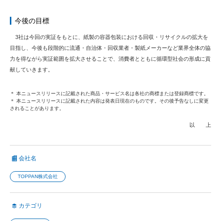
今後の目標
3社は今回の実証をもとに、紙製の容器包装における回収・リサイクルの拡大を
目指し、今後も段階的に流通・自治体・回収業者・製紙メーカーなど業界全体の協
力を得ながら実証範囲を拡大させることで、消費者とともに循環型社会の形成に貢
献していきます。
＊ 本ニュースリリースに記載された商品・サービス名は各社の商標または登録商標です。
＊ 本ニュースリリースに記載された内容は発表日現在のものです。その後予告なしに変更
されることがあります。
以 上
会社名
TOPPAN株式会社
カテゴリ