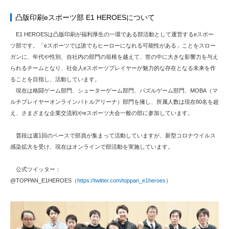
凸版印刷eスポーツ部 E1 HEROESについて
E1 HEROESは凸版印刷が福利厚生の一環である部活動として運営するeスポー
ツ部です。「eスポーツでは誰でもヒーローになれる可能性がある」ことをスロー
ガンに、年代や性別、自社内の部門の垣根を越えて、世の中に大きな影響力を与え
られるチームとなり、社会人eスポーツプレイヤーが魅力的な存在となる未来を作
ることを目指し、活動しています。
現在は格闘ゲーム部門、シューターゲーム部門、パズルゲーム部門、MOBA（マ
ルチプレイヤーオンラインバトルアリーナ）部門を擁し、所属人数は現在80名を超
え、さまざまな企業交流戦やeスポーツ大会一般の部に参加しています。
普段は週1回のペースで部員が集まって活動していますが、新型コロナウイルス
感染拡大を受け、現在はオンラインで部活動を実施しています。
公式ツイッター：
@TOPPAN_E1HEROES（
https://twitter.com/toppan_e1heroes
）