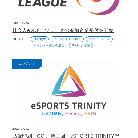
2020/08/24
社会人eスポーツリーグの参加企業受付を開始
タグ
地方創生
ソーシャルビジネス
プロモーション
イベント・展示会出展
デジタル変革
コンテンツ
2020/07/31
凸版印刷・CCI、第三回「eSPORTS TRINITY™」