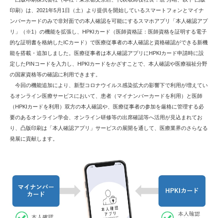
印刷）は、2021年5月1日（土）より提供を開始しているスマートフォンとマイナ
ンバーカードのみで非対面での本人確認を可能にするスマホアプリ「本人確認アプ
リ」（※1）の機能を拡張し、HPKIカード（医師資格証：医師資格を証明する電子
的な証明書を格納したICカード）で医療従事者の本人確認と資格確認ができる新機
能を搭載・追加しました。医療従事者は本人確認アプリにHPKIカード申請時に設
定したPINコードを入力し、HPKIカードをかざすことで、本人確認や医療福祉分野
の国家資格等の確認に利用できます。
今回の機能追加により、新型コロナウイルス感染拡大の影響下で利用が増えてい
るオンライン医療サービスにおいて、患者（マイナンバーカードを利用）と医師
（HPKIカードを利用）双方の本人確認や、医療従事者の参加を厳格に管理する必
要のあるオンライン学会、オンライン研修等の出席確認等へ活用が見込まれてお
り、凸版印刷は「本人確認アプリ」サービスの展開を通して、医療業界のさらなる
発展に貢献します。