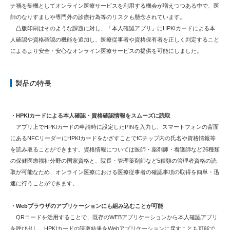
ナ禍を契機としてオンライン医療サービスを利用する機会が増えつつある中で、医
師のなりすましや専門外の診療行為等のリスクも懸念されています。
凸版印刷はそのような課題に対し、「本人確認アプリ」にHPKIカードによる本
人確認や資格確認の機能を追加し、医療従事者や資格保有者を正しく判定すること
によるより安全・安心なオンライン医療サービスの提供を可能にしました。
製品の特長
・HPKIカードによる本人確認・資格確認情報をスムーズに読取
アプリ上でHPKIカードの申請時に設定したPINを入力し、スマートフォンの背面
にあるNFCリーダーにHPKIカードをかざすことでICチップ内の氏名や資格情報等
を読み取ることができます。資格情報については医師・薬剤師・看護師など26種類
の保健医療福祉分野の国家資格と、院長・管理薬剤師など5種類の管理者資格の読
取が可能なため、オンライン医療における医療従事者の確認事項の取得を簡単・迅
速に行うことができます。
・Webブラウザのアプリケーションにも組み込むことが可能
QRコードを活用することで、既存のWEBアプリケーションから本人確認アプリ
を呼び出し、HPKIカードの読取結果をWebアプリケーションに戻すことも可能で