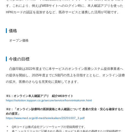
す。これにより、例えばWEBサイトへのログイン時に、本人確認アプリを使った
HPKIカードの認証を追加するなど、既存サービスと連携した活用が可能です。
価格
オープン価格
今後の目標
凸版印刷は2022年度までに本サービスのオンライン医療システム提供事業者へ
の提供を開始し、2025年度までに5億円の売上を目指すとともに、オンライン診療
の拡大、医療のさらなる充実化に貢献してきます。
※1：オンライン本⼈確認アプリ 紹介WEBサイト
https://solution.toppan.co.jp/secure/service/honninkakunin.html
※2：「オンライン診療時の医師資格と本人確認について 患者の安全・安心を確保するた
めの提言」
https://www.med.or.jp/dl-med/teireikaiken/20201007_3.pdf
＊ QRコードは株式会社デンソーウェーブの登録商標です。
＊ 本ニュースリリースに記載された商品・サービス名は各社の商標または登録商標で