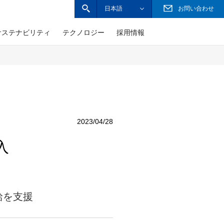
日本語
お問い合わせ
サイト内検索ボックスを開きます
サステナビリティ
テクノロジー
採用情報
TOPPAN Sustainability Now
障がい者採用情報
財務・業績
技術の展開
PEOPLE
主なグループ企業
Governance ガバナンス
技術者インタビュー
サステナビリティ
サステナビリティレポート
免責事項
2023/04/28
入
沿革
取締役・監査役・執行役員一覧
給を支援