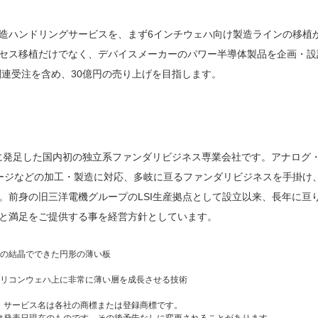
ハンドリングサービスを、まず6インチウェハ向け製造ラインの移植か
セス移植だけでなく、デバイスメーカーのパワー半導体製品を企画・設
関連受注を含め、30億円の売り上げを目指します。
2に発足した国内初の独立系ファンダリビジネス専業会社です。アナログ
ケージなどの加工・製造に対応、多岐に亘るファンダリビジネスを手掛け
。前身の旧三洋電機グループのLSI生産拠点として設立以来、長年に亘
と満足をご提供する事を経営方針としています。
ンの結晶でできた円形の薄い板
シリコンウェハ上に非常に薄い層を成長させる技術
・サービス名は各社の商標または登録商標です。
は発表日現在のものです。その後予告なしに変更されることがあります。