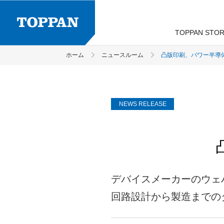
TOPPAN STOR
TOPPANグループについて
ホーム
ニュースルーム
凸版印刷、パワー半導
TOPPANグループのサステナビ
「TOPPA!!! TOPPAN」
方針・体制・研究開発費
経営方針
新卒採用
ブランドサイト
ティ
TOPPANグループからのご挨拶
インターンシップ
Social 社会
株式情報
研究開発
NEWS RELEASE
4つの成長領域と5つの事業系
社会からの評価
IRカレンダー
企業情報
会社概要
デバイスメーカーのウェ
受賞履歴
回路設計から製造までの
コーポレートガバナンス基本方