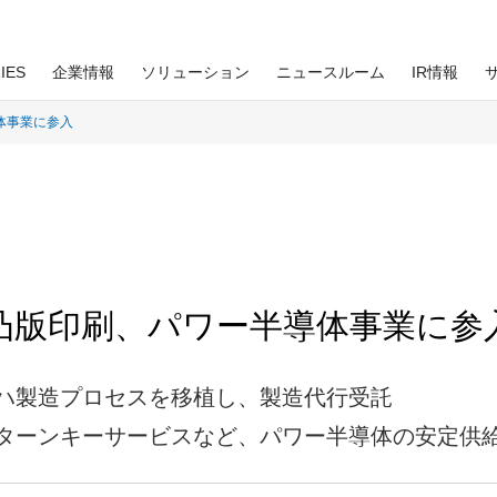
IES
企業情報
ソリューション
ニュースルーム
IR情報
体事業に参入
リ
コーポレートガバナンス
スペシャルコンテンツ
印刷テクノロジー
BUSINESS
経験者採用
グループパーパス
Environment 環境
IR資料室
知的財産
行動指針
IRよくあるご質問
情報開示の考え方
凸版印刷、パワー半導体事業に参
企業広告
ハ製造プロセスを移植し、製造代行受託
当社の考え方
ターンキーサービスなど、パワー半導体の安定供
針
企業理念・経営信条・行動指針