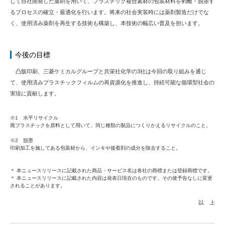
して自社開発した薬剤を用いて、プラスチック複合素材の包装材料を剥離・脱墨す
るプロセスの確立・最適化を行います。将来の社会実装時には薬剤製造だけでな
く、使用済み薬剤を再生する技術も構築し、本技術の幅広い普及を担います。
今後の目標
凸版印刷、三菱ケミカルグループと共栄社化学の3社は今回の取り組みを通じ
て、使用済みプラスチックフィルムの再資源化を推進し、持続可能な循環型社会の
実現に貢献します。
※1 水平リサイクル
廃プラスチックを原料として用いて、同じ種類の製品につくりかえるリサイクルのこと。
※2 脱墨
印刷加工を施してある包装材から、インキや接着剤の成分を除去すること。
＊ 本ニュースリリースに記載された商品・サービス名は各社の商標または登録商標です。
＊ 本ニュースリリースに記載された内容は発表日現在のものです。その後予告なしに変更
されることがあります。
以 上