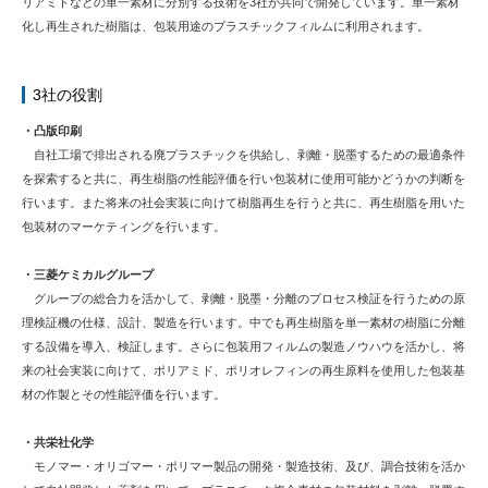
リアミドなどの単一素材に分別する技術を3社が共同で開発しています。単一素材
化し再生された樹脂は、包装用途のプラスチックフィルムに利用されます。
3社の役割
・凸版印刷
自社工場で排出される廃プラスチックを供給し、剥離・脱墨するための最適条件
を探索すると共に、再生樹脂の性能評価を行い包装材に使用可能かどうかの判断を
行います。また将来の社会実装に向けて樹脂再生を行うと共に、再生樹脂を用いた
包装材のマーケティングを行います。
・三菱ケミカルグループ
グループの総合力を活かして、剥離・脱墨・分離のプロセス検証を行うための原
理検証機の仕様、設計、製造を行います。中でも再生樹脂を単一素材の樹脂に分離
する設備を導入、検証します。さらに包装用フィルムの製造ノウハウを活かし、将
来の社会実装に向けて、ポリアミド、ポリオレフィンの再生原料を使用した包装基
材の作製とその性能評価を行います。
・共栄社化学
モノマー・オリゴマー・ポリマー製品の開発・製造技術、及び、調合技術を活か