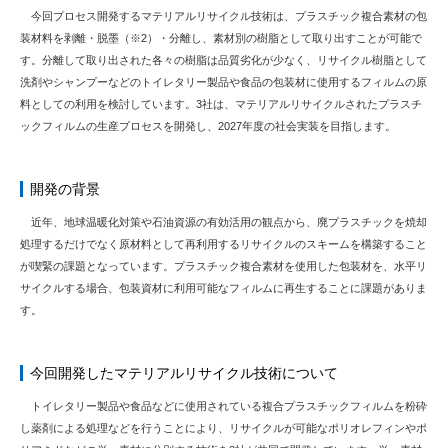
今回プロセス開発するマテリアルリサイクル技術は、プラスチック複合素材の包
装材料を剥離・脱墨（※2）・分離し、素材別の樹脂として取り出すことが可能で
す。分離して取り出された各々の樹脂は品質劣化が少なく、リサイクル樹脂として
洗剤やシャンプーなどのトイレタリー製品や食品の包装材に使用するフィルムの原
料としての利用を検討しています。3社は、マテリアルリサイクルされたプラスチ
ックフィルムの生産プロセスを開発し、2027年度の社会実装を目指します。
開発の背景
近年、地球温暖化対策や石油資源の有効活用の観点から、廃プラスチックを焼却
処理するだけでなく原材料として再利用するリサイクルのスキームを構築すること
が喫緊の課題となっています。プラスチック複合素材を使用した包装材を、水平リ
サイクルする場合、包装資材に利用可能なフィルムに再生することに課題がありま
す。
今回開発したマテリアルリサイクル技術について
トイレタリー製品や食品などに使用されている複合プラスチックフィルムを粉砕
し薬剤による処理などを行うことにより、リサイクルが可能なポリオレフィンやポ