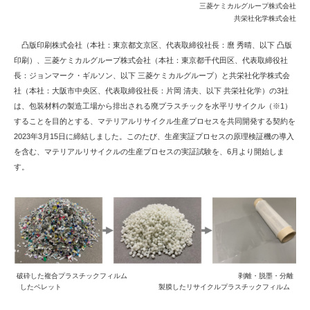
三菱ケミカルグループ株式会社
共栄社化学株式会社
凸版印刷株式会社（本社：東京都文京区、代表取締役社長：麿 秀晴、以下 凸版
印刷）、三菱ケミカルグループ株式会社（本社：東京都千代田区、代表取締役社
長：ジョンマーク・ギルソン、以下 三菱ケミカルグループ）と共栄社化学株式会
社（本社：大阪市中央区、代表取締役社長：片岡 清夫、以下 共栄社化学）の3社
は、包装材料の製造工場から排出される廃プラスチックを水平リサイクル（※1）
することを目的とする、マテリアルリサイクル生産プロセスを共同開発する契約を
2023年3月15日に締結しました。このたび、生産実証プロセスの原理検証機の導入
を含む、マテリアルリサイクルの生産プロセスの実証試験を、6月より開始しま
す。
破砕した複合プラスチックフィルム 剥離・脱墨・分離
したペレット 製膜したリサイクルプラスチックフィルム