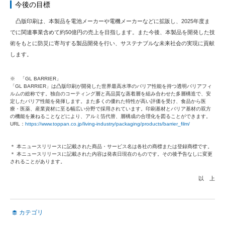
今後の目標
凸版印刷は、本製品を電池メーカーや電機メーカーなどに拡販し、2025年度ま
でに関連事業含めて約50億円の売上を目指します。また今後、本製品を開発した技
術をもとに防災に寄与する製品開発を行い、サステナブルな未来社会の実現に貢献
します。
※ 「GL BARRIER」
「GL BARRIER」は凸版印刷が開発した世界最高水準のバリア性能を持つ透明バリアフィ
ルムの総称です。独自のコーティング層と高品質な蒸着層を組み合わせた多層構造で、安
定したバリア性能を発揮します。また多くの優れた特性が高い評価を受け、食品から医
療・医薬、産業資材に至る幅広い分野で採用されています。印刷基材とバリア基材の双方
の機能を兼ねることなどにより、アルミ箔代替、層構成の合理化を図ることができます。
URL：
https://www.toppan.co.jp/living-industry/packaging/products/barrier_film/
＊ 本ニュースリリースに記載された商品・サービス名は各社の商標または登録商標です。
＊ 本ニュースリリースに記載された内容は発表日現在のものです。その後予告なしに変更
されることがあります。
以 上
カテゴリ