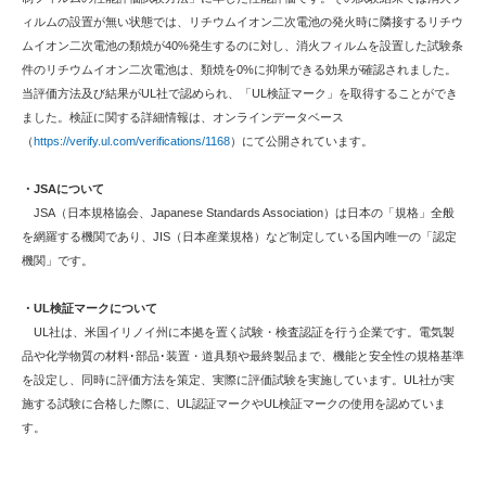
ィルムの設置が無い状態では、リチウムイオン二次電池の発火時に隣接するリチウ
ムイオン二次電池の類焼が40%発生するのに対し、消火フィルムを設置した試験条
件のリチウムイオン二次電池は、類焼を0%に抑制できる効果が確認されました。
当評価方法及び結果がUL社で認められ、「UL検証マーク」を取得することができ
ました。検証に関する詳細情報は、オンラインデータベース
（
https://verify.ul.com/verifications/1168
）にて公開されています。
・JSAについて
JSA（日本規格協会、Japanese Standards Association）は日本の「規格」全般
を網羅する機関であり、JIS（日本産業規格）など制定している国内唯一の「認定
機関」です。
・UL検証マークについて
UL社は、米国イリノイ州に本拠を置く試験・検査認証を行う企業です。電気製
品や化学物質の材料･部品･装置・道具類や最終製品まで、機能と安全性の規格基準
を設定し、同時に評価方法を策定、実際に評価試験を実施しています。UL社が実
施する試験に合格した際に、UL認証マークやUL検証マークの使用を認めていま
す。