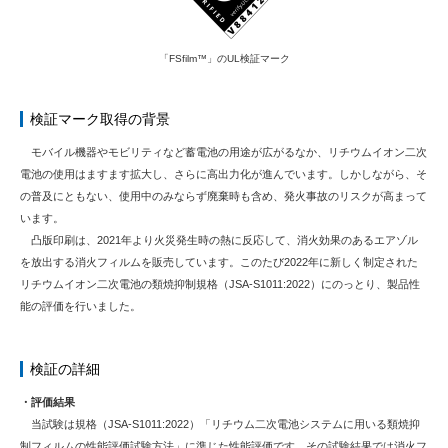
「FSfilm™」のUL検証マーク
検証マーク取得の背景
モバイル機器やモビリティなど蓄電池の用途が広がるなか、リチウムイオン二次
電池の使用はますます拡大し、さらに高出力化が進んでいます。しかしながら、そ
の普及にともない、使用中のみならず廃棄時も含め、発火事故のリスクが高まって
います。
凸版印刷は、2021年より火災発生時の熱に反応して、消火効果のあるエアゾル
を放出する消火フィルムを販売しています。このたび2022年に新しく制定された
リチウムイオン二次電池の類焼抑制規格（JSA-S1011:2022）にのっとり、製品性
能の評価を行いました。
検証の詳細
・評価結果
当試験は規格（JSA-S1011:2022）「リチウム二次電池システムに用いる類焼抑
制フィルムの性能評価試験方法」に準じた性能評価です。その試験結果では消火フ