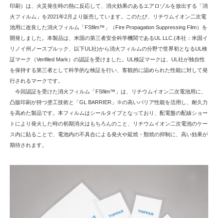
印刷）は、火災発生時の熱に反応して、消火効果のあるエアロゾルを放出する「消
火フィルム」を2021年2月より販売しています。このたび、リチウムイオン二次電
池用に改良した消火フィルム「FSfilm™」（Fire Propagation Suppressing Film）を
開発しました。本製品は、米国の第三者安全科学機関であるUL LLC.(本社：米国イ
リノイ州ノースブルック、以下UL社)から消火フィルムの分野で世界初となるUL検
証マーク（Verifiled Mark）の認証を受けました。UL検証マークは、UL社が独自性
を保持する第三者として科学的な検証を行い、客観的に認められた性能に対して発
行されるマークです。
今回認証を受けた消火フィルム「FSfilm™」は、リチウムイオン二次電池用に、
凸版印刷が持つ塗工技術と「GL BARRIER」※の高いバリア性能を活用し、耐久力
を高めた製品です。本フィルムはシールタイプとなっており、配電盤の配線ショー
トにより発火した時の初期消火はもちろんのこと、リチウムイオン二次電池のケー
ス内に貼ることで、電池内の不具合による発火や延焼・類焼の抑制に、高い効果が
期待されます。