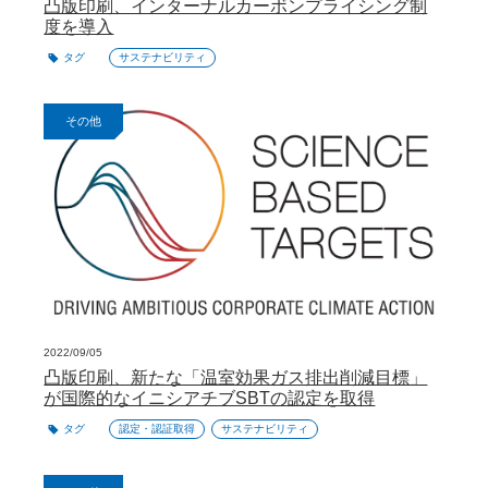
凸版印刷、インターナルカーボンプライシング制
度を導入
タグ
サステナビリティ
その他
2022/09/05
凸版印刷、新たな「温室効果ガス排出削減目標」
が国際的なイニシアチブSBTの認定を取得
タグ
認定・認証取得
サステナビリティ