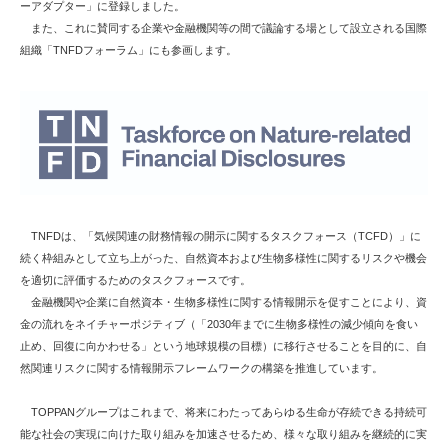
ーアダプター」に登録しました。
また、これに賛同する企業や金融機関等の間で議論する場として設立される国際
組織「TNFDフォーラム」にも参画します。
TNFDは、「気候関連の財務情報の開示に関するタスクフォース（TCFD）」に
続く枠組みとして立ち上がった、自然資本および生物多様性に関するリスクや機会
を適切に評価するためのタスクフォースです。
金融機関や企業に自然資本・生物多様性に関する情報開示を促すことにより、資
金の流れをネイチャーポジティブ（「2030年までに生物多様性の減少傾向を食い
止め、回復に向かわせる」という地球規模の目標）に移行させることを目的に、自
然関連リスクに関する情報開示フレームワークの構築を推進しています。
TOPPANグループはこれまで、将来にわたってあらゆる生命が存続できる持続可
能な社会の実現に向けた取り組みを加速させるため、様々な取り組みを継続的に実