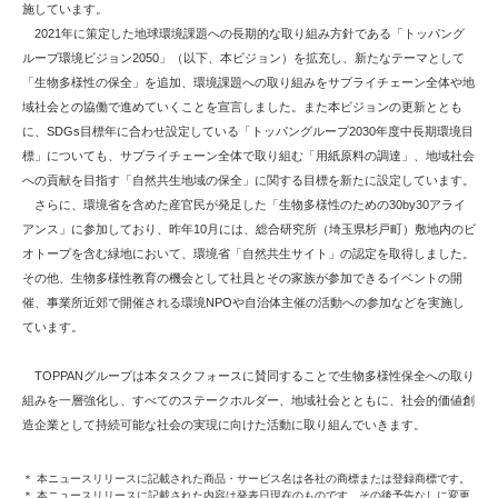
施しています。
2021年に策定した地球環境課題への長期的な取り組み方針である「トッパング
ループ環境ビジョン2050」（以下、本ビジョン）を拡充し、新たなテーマとして
「生物多様性の保全」を追加、環境課題への取り組みをサプライチェーン全体や地
域社会との協働で進めていくことを宣言しました。また本ビジョンの更新ととも
に、SDGs目標年に合わせ設定している「トッパングループ2030年度中長期環境目
標」についても、サプライチェーン全体で取り組む「用紙原料の調達」、地域社会
への貢献を目指す「自然共生地域の保全」に関する目標を新たに設定しています。
さらに、環境省を含めた産官民が発足した「生物多様性のための30by30アライ
アンス」に参加しており、昨年10月には、総合研究所（埼玉県杉戸町）敷地内のビ
オトープを含む緑地において、環境省「自然共生サイト」の認定を取得しました。
その他、生物多様性教育の機会として社員とその家族が参加できるイベントの開
催、事業所近郊で開催される環境NPOや自治体主催の活動への参加などを実施し
ています。
TOPPANグループは本タスクフォースに賛同することで生物多様性保全への取り
組みを一層強化し、すべてのステークホルダー、地域社会とともに、社会的価値創
造企業として持続可能な社会の実現に向けた活動に取り組んでいきます。
＊ 本ニュースリリースに記載された商品・サービス名は各社の商標または登録商標です。
＊ 本ニュースリリースに記載された内容は発表日現在のものです。その後予告なしに変更