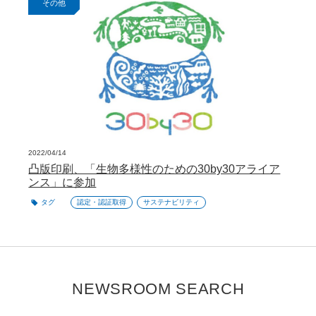
その他
2022/04/14
凸版印刷、「生物多様性のための30by30アライア
ンス」に参加
タグ
認定・認証取得
サステナビリティ
NEWSROOM SEARCH