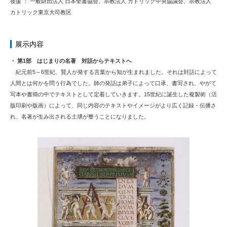
後援 ： 一般財団法人 日本聖書協会、宗教法人 カトリック中央協議会、宗教法人
カトリック東京大司教区
展示内容
・ 第1部 はじまりの名著 対話からテキストへ
紀元前5～6世紀、賢人が発する言葉から知が生まれました。それは対話によって
人間とは何かを問う行為でした。師の発話は弟子によって口承、書写され、やがて
写本や書簡の中でテキストとして定着していきます。15世紀に誕生した複製術（活
版印刷や版画）によって、同じ内容のテキストやイメージがより広く記録・伝播さ
れ、名著が生み出される土壌が整うことになりました。