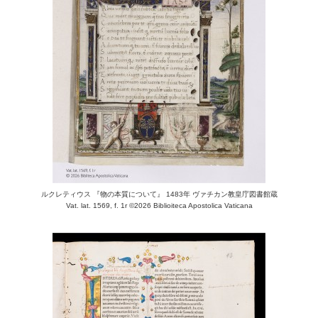
ルクレティウス 『物の本質について』 1483年 ヴァチカン教皇庁図書館蔵
Vat. lat. 1569, f. 1r ©2026 Biblioiteca Apostolica Vaticana