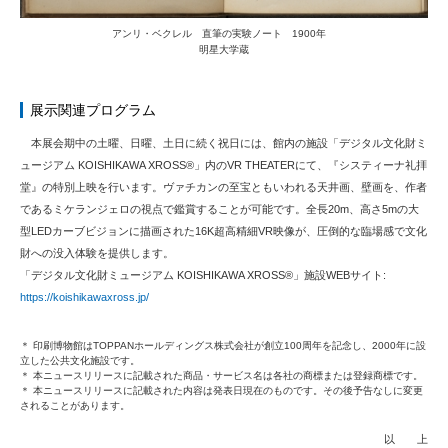
アンリ・ベクレル 直筆の実験ノート 1900年
明星大学蔵
展示関連プログラム
本展会期中の土曜、日曜、土日に続く祝日には、館内の施設「デジタル文化財ミ
ュージアム KOISHIKAWA XROSS®」内のVR THEATERにて、『システィーナ礼拝
堂』の特別上映を行います。ヴァチカンの至宝ともいわれる天井画、壁画を、作者
であるミケランジェロの視点で鑑賞することが可能です。全長20m、高さ5mの大
型LEDカーブビジョンに描画された16K超高精細VR映像が、圧倒的な臨場感で文化
財への没入体験を提供します。
「デジタル文化財ミュージアム KOISHIKAWA XROSS®」施設WEBサイト:
https://koishikawaxross.jp/
＊ 印刷博物館はTOPPANホールディングス株式会社が創立100周年を記念し、2000年に設
立した公共文化施設です。
＊ 本ニュースリリースに記載された商品・サービス名は各社の商標または登録商標です。
＊ 本ニュースリリースに記載された内容は発表日現在のものです。その後予告なしに変更
されることがあります。
以 上