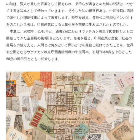
の知は、賢人が発した言葉として捉えられ、弟子らが書きとめた師の発話は、やが
て手書き写本として伝わっていきます。そうした知の伝達行為は、中世後期に西洋
で誕生した印刷技術によって激変します。時空を超え、各時代に強烈なインパクト
をのこした名著は、印刷産業による大量生産を前提に生み出されたものでした。
本展は、2002年、2015年と、過去2回にわたりヴァチカン教皇庁図書館とともに
開催してきた企画展の第3回目となります。名著を通じ、印刷産業が文化・社会の
発展を力強く支え、人間とは何かという問いかけを発信し続けてきたことを、世界
初公開となるヴァチカン教皇庁図書館所蔵の中世写本、初期刊本8点を中心とした
66点の展示品とともに紹介します。