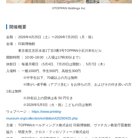
©TOPPAN Holdings Inc.
開催概要
会期 ： 2026年4月25日（土）〜2026年7月20日（月・祝）
会場 ： 印刷博物館
東京都文京区水道1丁目3番3号TOPPAN小石川本社ビル
開館時間 ： 10:00–18:00 （入場は17時30分まで）
休館日 ： 毎週月曜日 （5月4日、7月20日は開館）、5月7日（木）
入場料 ： 一般1000円、学生500円、高校生300円
※中学生以下、70歳以上の方は無料
※障がい者手帳（アプリ含む）をお持ちの方、およびその付き添いの方
1名は無料
※20名以上の団体は各 50 円引き
※2026年5月5日（火・祝）こどもの日は無料
ウェブページ ：
https://www.printing-
museum.org/collection/exhibition/t20260425.php
主催 ： TOPPANホールディングス株式会社 印刷博物館、ヴァチカン教皇庁図書館
協力 ： 明星大学、クロス・フィロソフィーズ株式会社