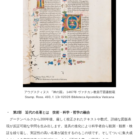
アウグスティヌス 『神の国』 1467年 ヴァチカン教皇庁図書館蔵
Stamp. Ross. 493, f. 13r ©2026 Biblioteca Apostolica Vaticana
・ 第2部 近代の名著とは 技術・科学・哲学の融合
グーテンベルクから200年後、厳しく校正されたテキストや数式、詳細な図版表
現が反証可能な学問を生み出します。道具の進化により科学者自ら観測・観察・検
証を繰り返し、実証性の高い名著が誕生するのもこの頃です。そしてついに集大成