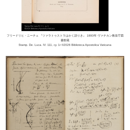
フリードリヒ・ニーチェ 『ツァラトゥストラはかく語りき』 1893年 ヴァチカン教皇庁図
書館蔵
Stamp. De. Luca. IV. 111, cy. 1r ©2026 Biblioteca Apostolica Vaticana