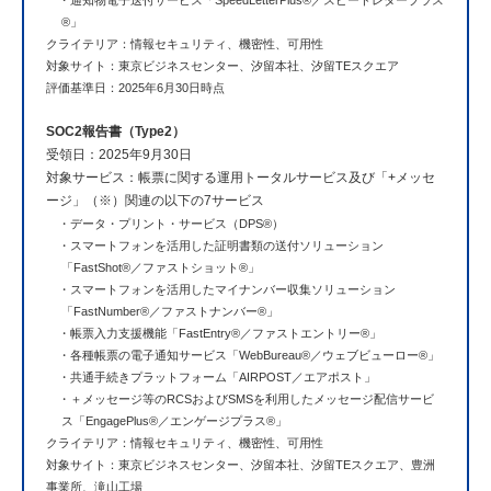
・
通知物電子送付サービス「SpeedLetterPlus®／スピードレタープラス
®」
クライテリア：情報セキュリティ、機密性、可用性
対象サイト：東京ビジネスセンター、汐留本社、汐留TEスクエア
評価基準日：2025年6月30日時点
SOC2報告書（Type2）
受領日：2025年9月30日
対象サービス：帳票に関する運用トータルサービス及び「+メッセ
ージ」（※）関連の以下の7サービス
・
データ・プリント・サービス（DPS®）
・
スマートフォンを活用した証明書類の送付ソリューション
「FastShot®／ファストショット®」
・
スマートフォンを活用したマイナンバー収集ソリューション
「FastNumber®／ファストナンバー®」
・
帳票入力支援機能「FastEntry®／ファストエントリー®」
・
各種帳票の電子通知サービス「WebBureau®／ウェブビューロー®」
・
共通手続きプラットフォーム「AIRPOST／エアポスト」
・
＋メッセージ等のRCSおよびSMSを利用したメッセージ配信サービ
ス「EngagePlus®／エンゲージプラス®」
クライテリア：情報セキュリティ、機密性、可用性
対象サイト：東京ビジネスセンター、汐留本社、汐留TEスクエア、豊洲
事業所、滝山工場