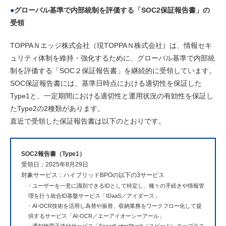
●
グローバル基準で内部統制を評価する「SOC2保証報告書」の
受領
TOPPAＮエッジ株式会社（現TOPPAＮ株式会社）は、情報セキ
ュリティ体制を維持・強化するために、グローバル基準で内部統
制を評価する「SOC２保証報告書」を継続的に受領しています。
SOC保証報告書には、基準日時点における適切性を保証した
Type1と、一定期間における適切性と運用状況の有効性を保証し
たType2の2種類があります。
直近で受領した保証報告書は以下のとおりです。
SOC2報告書（Type1）
受領日：2025年8月29日
対象サービス：ハイブリッドBPOの以下の3サービス
・
ユーザーを一意に識別できるIDとして特定し、種々の手続きや情報管
理を行う統合ID基盤サービス「IDaaS／アイダース」
・
AI-OCR技術を活用し為替や振替、収納業務をワークフロー化して提
供するサービス「AI-OCR／エーアイオーシーアール」