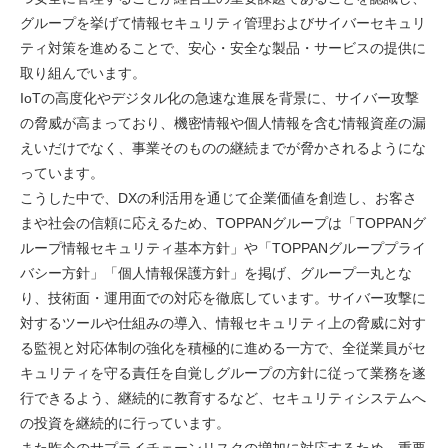
グループを挙げて情報セキュリティ管理およびサイバーセキュリ
ティ対策を進めることで、安心・安全な製品・サービスの提供に
取り組んでいます。
IoTの高度化やデジタル化の急速な進展を背景に、サイバー攻撃
の脅威が高まっており、機密情報や個人情報を含む情報資産の漏
えいだけでなく、事業そのものの継続までが脅かされるようにな
っています。
こうした中で、DXの利活用を通じて企業価値を創造し、お客さ
まや社会の信頼に応えるため、TOPPANグループは「TOPPANグ
ループ情報セキュリティ基本方針」や「TOPPANグループプライ
バシー方針」「個人情報保護方針」を掲げ、グループ一丸とな
り、技術面・運用面での対応を徹底しています。サイバー攻撃に
対するツールや仕組みの導入、情報セキュリティ上の脅威に対す
る監視と対応体制の強化を積極的に進める一方で、全従業員がセ
キュリティを守る責任を自覚しグループの方針に従って業務を遂
行できるよう、継続的に教育するなど、セキュリティシステムへ
の投資を継続的に行っています。